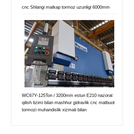
cnc Shlangi matkap tormoz uzunligi 6000mm
WC67Y-125Ton / 3200mm estun E210 nazorat
qilish tizimi bilan mashhur gidravlik cnc matbuot
tormozi muhandislik xizmati bilan