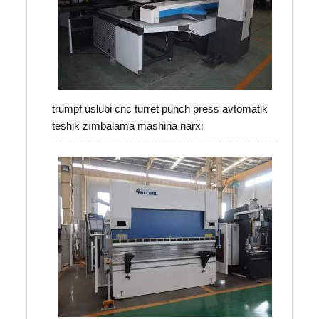
trumpf uslubi cnc turret punch press avtomatik
teshik zımbalama mashina narxi