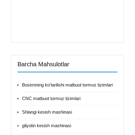
etiladi. Mashina yuqori aniqlik va yuqori kuchga
ega bo'lib, osonlik bilan tashiladi. - Kesish nuri
ichki moslamali strukturada yaratilganligi sababli,
plitalarning tushishi oson va mahsulotlarning
aniqligi kafolatlangan bo'lishi mumkin. - Oliy ...
Barcha Mahsulotlar
Bosimining ko'tarilishi matbuot tormoz tizimlari
CNC matbuot tormoz tizimlari
Shlangi kesish mashinasi
gilyotin kesish mashinasi