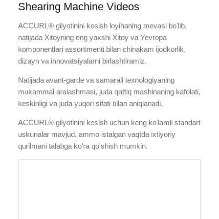
Shearing Machine Videos
ACCURL® gilyotinini kesish loyihaning mevasi bo'lib,
natijada Xitoyning eng yaxshi Xitoy va Yevropa
komponentlari assortimenti bilan chinakam ijodkorlik,
dizayn va innovatsiyalarni birlashtiramiz.
Natijada avant-garde va samarali texnologiyaning
mukammal aralashmasi, juda qattiq mashinaning kafolati,
keskinligi va juda yuqori sifati bilan aniqlanadi.
ACCURL® gilyotinini kesish uchun keng ko'lamli standart
uskunalar mavjud, ammo istalgan vaqtda ixtiyoriy
qurilmani talabga ko'ra qo'shish mumkin.