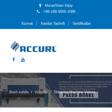
Ma'anShan Xitoy
+86-188-5555-1088
Xizmat
Xaridor Tashrifi
Sertifikatlar
Facebook
Youtube
Bosh sahifa
Videolar
Shearing Machine Videos